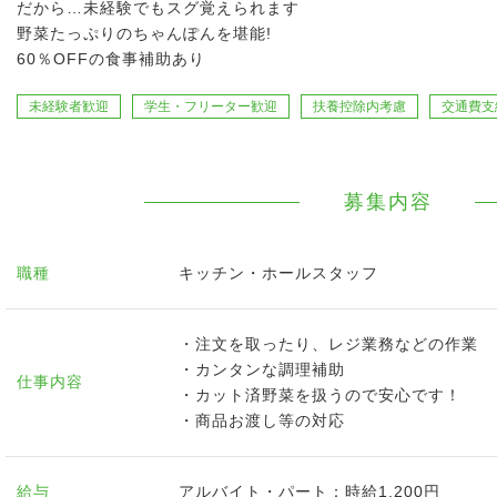
だから…未経験でもスグ覚えられます
野菜たっぷりのちゃんぽんを堪能!
60％OFFの食事補助あり
未経験者歓迎
学生・フリーター歓迎
扶養控除内考慮
交通費支
募集内容
職種
キッチン・ホールスタッフ
・注文を取ったり、レジ業務などの作業
・カンタンな調理補助
仕事内容
・カット済野菜を扱うので安心です！
・商品お渡し等の対応
給与
アルバイト・パート：時給1,200円