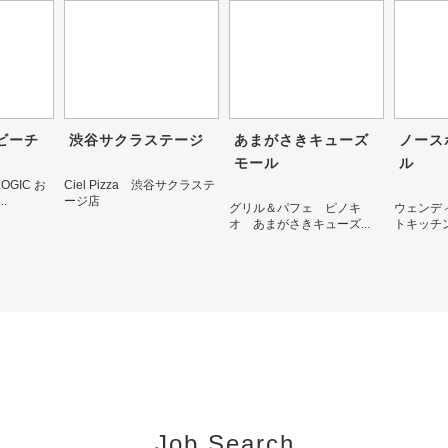
ビーチ
渋谷サクラステージ
あまがさきキューズ
ノース
モール
ル
a LOGIC お
Ciel Pizza 渋谷サクラステ
.
ージ店
グリル＆パフェ ピノキ
ウェンデ
オ あまがさきキューズ...
トキッチン
Job Search