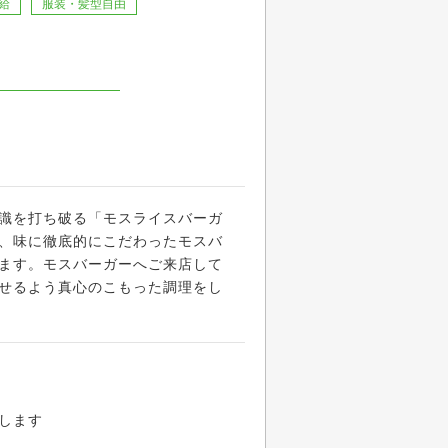
給
服装・髪型自由
識を打ち破る「モスライスバーガ
、味に徹底的にこだわったモスバ
ます。モスバーガーへご来店して
せるよう真心のこもった調理をし
します