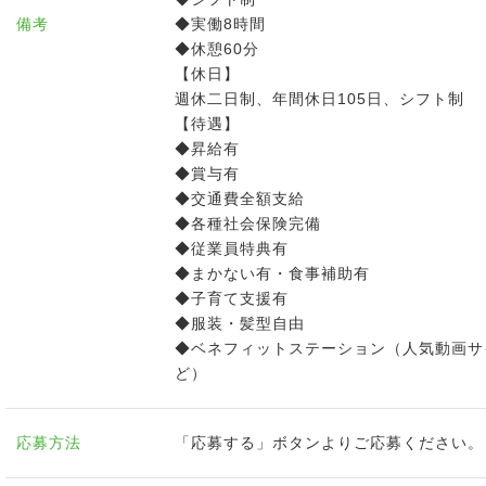
備考
◆実働8時間
◆休憩60分
【休日】
週休二日制、年間休日105日、シフト制
【待遇】
◆昇給有
◆賞与有
◆交通費全額支給
◆各種社会保険完備
◆従業員特典有
◆まかない有・食事補助有
◆子育て支援有
◆服装・髪型自由
◆ベネフィットステーション（人気動画サ
ど）
応募方法
「応募する」ボタンよりご応募ください。