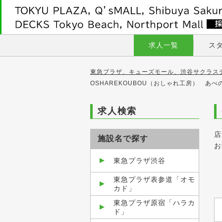
求人一覧
ス
東急プラザ、キューズモール、渋谷サクラス
OSHAREKOUBOU（おしゃれ工房） あ
求人検索
店
施設名で探す
お
東急プラザ渋谷
東急プラザ表参道「オモ
カド」
東急プラザ原宿「ハラカ
ド」