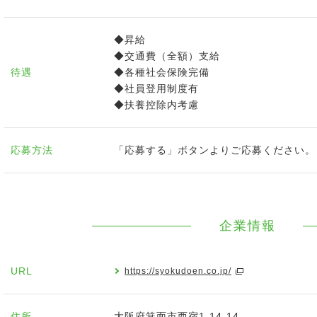
◆昇給
◆交通費（全額）支給
待遇
◆各種社会保険完備
◆社員登用制度有
◆扶養控除内考慮
応募方法
「応募する」ボタンよりご応募ください。
企業情報
URL
https://syokudoen.co.jp/
住所
大阪府箕面市西宿1-14-14