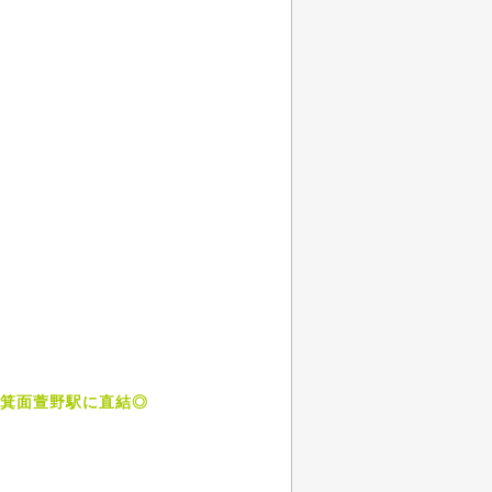
♪箕面萱野駅に直結◎