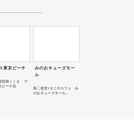
ス東京ビーチ
みのおキューズモー
ル
道頓堀くくる デ
京ビーチ店
鳥〇食堂×タニタカフェ み
のおキューズモール...