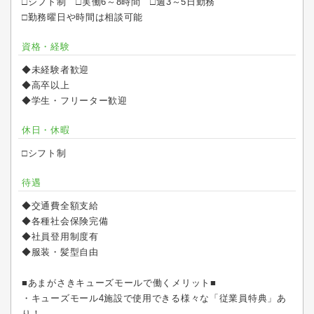
□シフト制 □実働6～8時間 □週3～5日勤務
□勤務曜日や時間は相談可能
資格・経験
◆未経験者歓迎
◆高卒以上
◆学生・フリーター歓迎
休日・休暇
□シフト制
待遇
◆交通費全額支給
◆各種社会保険完備
◆社員登用制度有
◆服装・髪型自由
■あまがさきキューズモールで働くメリット■
・キューズモール4施設で使用できる様々な「従業員特典」あ
り！