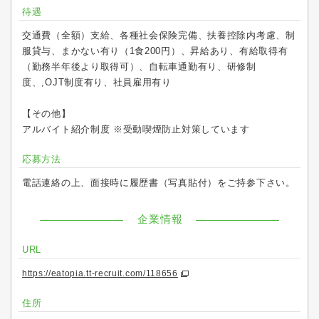
待遇
交通費（全額）支給、各種社会保険完備、扶養控除内考慮、制
服貸与、まかない有り（1食200円）、昇給あり、有給取得有
（勤務半年後より取得可）、自転車通勤有り、研修制
度、,OJT制度有り、社員雇用有り
【その他】
アルバイト紹介制度 ※受動喫煙防止対策しています
応募方法
電話連絡の上、面接時に履歴書（写真貼付）をご持参下さい。
企業情報
URL
https://eatopia.tt-recruit.com/118656
住所