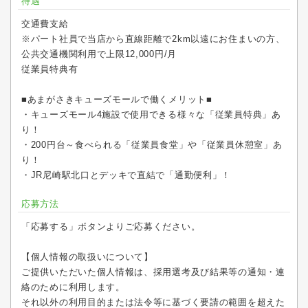
待遇
交通費支給
※パート社員で当店から直線距離で2km以遠にお住まいの方、
公共交通機関利用で上限12,000円/月
従業員特典有
■あまがさきキューズモールで働くメリット■
・キューズモール4施設で使用できる様々な「従業員特典」あ
り！
・200円台～食べられる「従業員食堂」や「従業員休憩室」あ
り！
・JR尼崎駅北口とデッキで直結で「通勤便利」！
応募方法
「応募する」ボタンよりご応募ください。
【個人情報の取扱いについて】
ご提供いただいた個人情報は、採用選考及び結果等の通知・連
絡のために利用します。
それ以外の利用目的または法令等に基づく要請の範囲を超えた