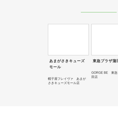
あまがさきキューズ
東急プラザ蒲
モール
GORGE BE 東
田店
帽子屋フレイヴァ あまが
さきキューズモール店