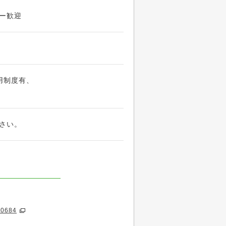
ー歓迎
用制度有、
さい。
100684