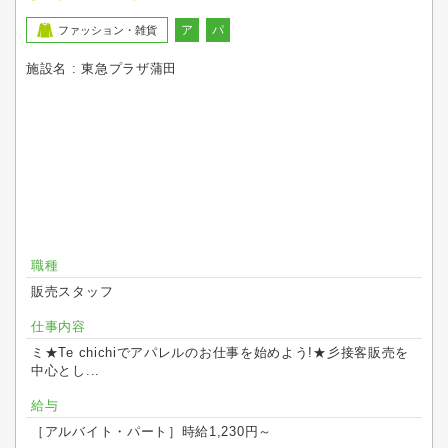
ア
パ
ファッション・雑貨
施設名 : 東急プラザ蒲田
職種
販売スタッフ
仕事内容
ミ★Te chichiでアパレルのお仕事を始めよう!★彡接客販売を
中心とし...
給与
［アルバイト・パート］時給1,230円～