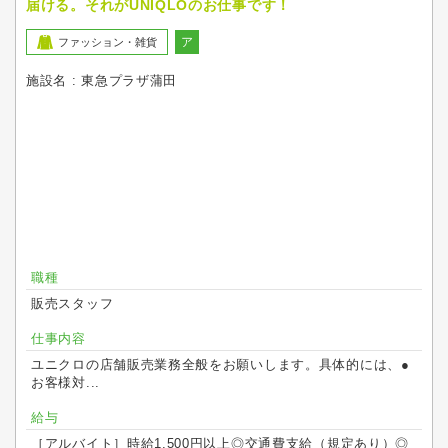
届ける。それがUNIQLOのお仕事です！
ア
ファッション・雑貨
施設名 : 東急プラザ蒲田
職種
販売スタッフ
仕事内容
ユニクロの店舗販売業務全般をお願いします。具体的には、●
お客様対...
給与
［アルバイト］時給1,500円以上◎交通費支給（規定あり）◎