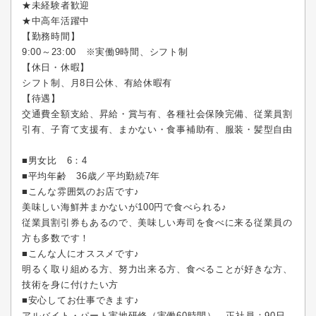
★未経験者歓迎
★中高年活躍中
【勤務時間】
9:00～23:00 ※実働9時間、シフト制
【休日・休暇】
シフト制、月8日公休、有給休暇有
【待遇】
交通費全額支給、昇給・賞与有、各種社会保険完備、従業員割
引有、子育て支援有、まかない・食事補助有、服装・髪型自由
■男女比 6：4
■平均年齢 36歳／平均勤続7年
■こんな雰囲気のお店です♪
美味しい海鮮丼まかないが100円で食べられる♪
従業員割引券もあるので、美味しい寿司を食べに来る従業員の
方も多数です！
■こんな人にオススメです♪
明るく取り組める方、努力出来る方、食べることが好きな方、
技術を身に付けたい方
■安心してお仕事できます♪
アルバイト・パート実地研修（実働60時間）、正社員：90日