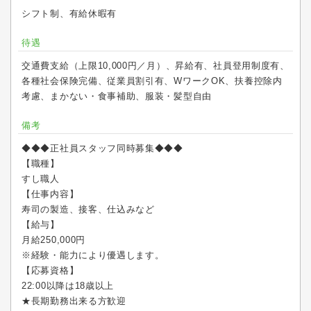
シフト制、有給休暇有
待遇
交通費支給（上限10,000円／月）、昇給有、社員登用制度有、
各種社会保険完備、従業員割引有、WワークOK、扶養控除内
考慮、まかない・食事補助、服装・髪型自由
備考
◆◆◆正社員スタッフ同時募集◆◆◆
【職種】
すし職人
【仕事内容】
寿司の製造、接客、仕込みなど
【給与】
月給250,000円
※経験・能力により優遇します。
【応募資格】
22:00以降は18歳以上
★長期勤務出来る方歓迎